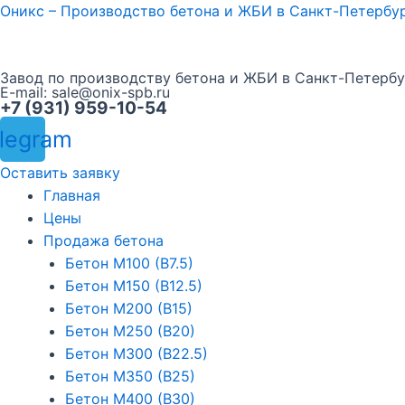
Перейти
Оникс – Производство бетона и ЖБИ в Санкт-Петербу
к
содержимому
Завод по производству бетона и ЖБИ в Санкт-Петербу
E-mail:
sale@onix-spb.ru
+7 (931) 959-10-54
legram
Оставить заявку
Меню
Главная
Цены
Продажа бетона
Бетон М100 (В7.5)
Бетон М150 (В12.5)
Бетон М200 (В15)
Бетон М250 (В20)
Бетон М300 (В22.5)
Бетон М350 (В25)
Бетон М400 (В30)