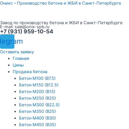
Перейти
Оникс – Производство бетона и ЖБИ в Санкт-Петербурге
к
содержимому
Завод по производству бетона и ЖБИ в Санкт-Петербурге
E-mail:
sale@onix-spb.ru
+7 (931) 959-10-54
legram
Оставить заявку
Меню
Главная
Цены
Продажа бетона
Бетон М100 (В7.5)
Бетон М150 (В12.5)
Бетон М200 (В15)
Бетон М250 (В20)
Бетон М300 (В22.5)
Бетон М350 (В25)
Бетон М400 (В30)
Бетон М450 (В35)