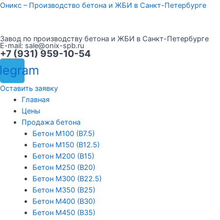
Перейти
Оникс – Производство бетона и ЖБИ в Санкт-Петербурге
к
содержимому
Завод по производству бетона и ЖБИ в Санкт-Петербурге
E-mail:
sale@onix-spb.ru
+7 (931) 959-10-54
legram
Оставить заявку
Меню
Главная
Цены
Продажа бетона
Бетон М100 (В7.5)
Бетон М150 (В12.5)
Бетон М200 (В15)
Бетон М250 (В20)
Бетон М300 (В22.5)
Бетон М350 (В25)
Бетон М400 (В30)
Бетон М450 (В35)