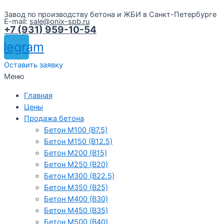
Завод по производству бетона и ЖБИ в Санкт-Петербурге
E-mail:
sale@onix-spb.ru
+7 (931) 959-10-54
elegram
Оставить заявку
Меню
Главная
Цены
Продажа бетона
Бетон М100 (В7.5)
Бетон М150 (В12.5)
Бетон М200 (В15)
Бетон М250 (В20)
Бетон М300 (В22.5)
Бетон М350 (В25)
Бетон М400 (В30)
Бетон М450 (В35)
Бетон М500 (В40)