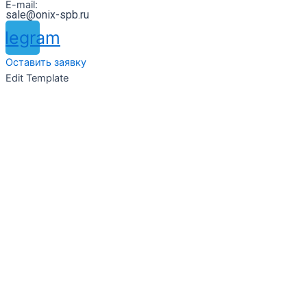
E-mail:
sale@onix-spb.ru
elegram
Оставить заявку
Edit Template