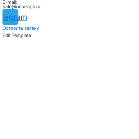
E-mail:
sale@onix-spb.ru
elegram
Оставить заявку
Edit Template