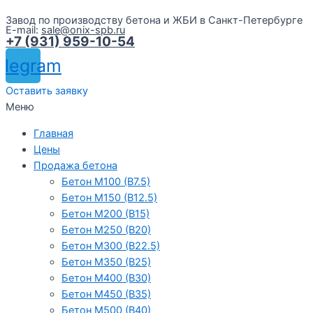
Завод по производству бетона и ЖБИ в Санкт-Петербурге
E-mail:
sale@onix-spb.ru
+7 (931) 959-10-54
elegram
Оставить заявку
Меню
Главная
Цены
Продажа бетона
Бетон М100 (В7.5)
Бетон М150 (В12.5)
Бетон М200 (В15)
Бетон М250 (В20)
Бетон М300 (В22.5)
Бетон М350 (В25)
Бетон М400 (В30)
Бетон М450 (В35)
Бетон М500 (В40)